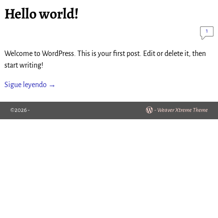
Hello world!
1
Welcome to WordPress. This is your first post. Edit or delete it, then
start writing!
Sigue leyendo →
©2026 -
-
Weaver Xtreme Theme